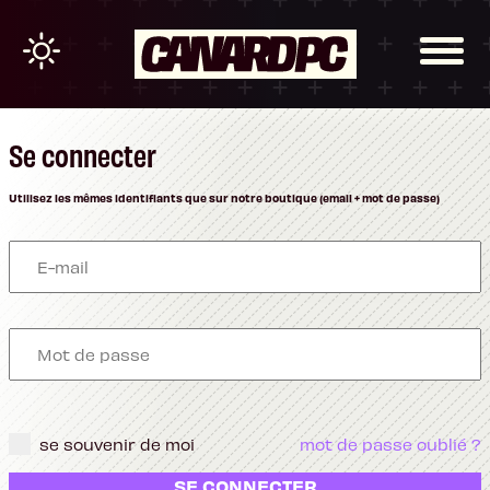
Se connecter
Utilisez les mêmes identifiants que sur notre boutique (email + mot de passe)
se souvenir de moi
mot de passe oublié ?
SE CONNECTER