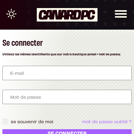
Se connecter
Utilisez les mêmes identifiants que sur notre boutique (email + mot de passe)
se souvenir de moi
mot de passe oublié ?
SE CONNECTER