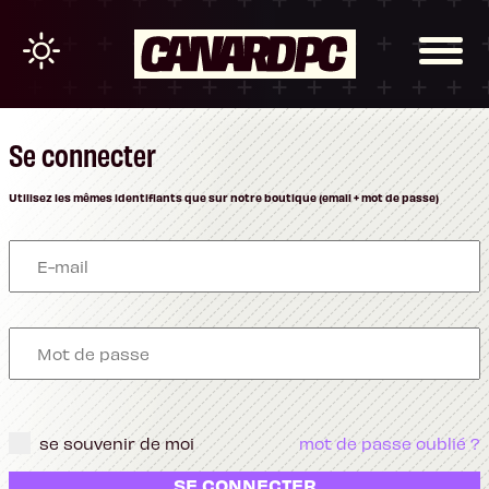
Se connecter
Utilisez les mêmes identifiants que sur notre boutique (email + mot de passe)
se souvenir de moi
mot de passe oublié ?
SE CONNECTER