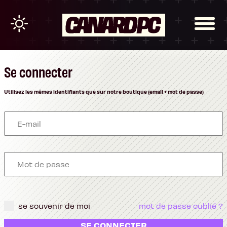
Se connecter
Utilisez les mêmes identifiants que sur notre boutique (email + mot de passe)
se souvenir de moi
mot de passe oublié ?
SE CONNECTER