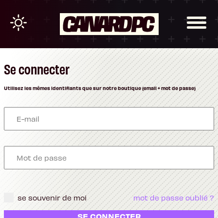
Se connecter
Utilisez les mêmes identifiants que sur notre boutique (email + mot de passe)
se souvenir de moi
mot de passe oublié ?
SE CONNECTER