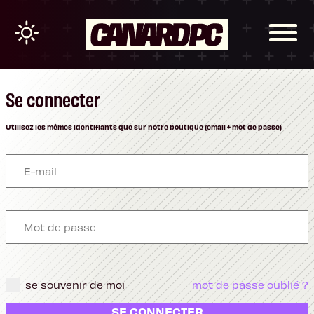
Se connecter
Utilisez les mêmes identifiants que sur notre boutique (email + mot de passe)
se souvenir de moi
mot de passe oublié ?
SE CONNECTER