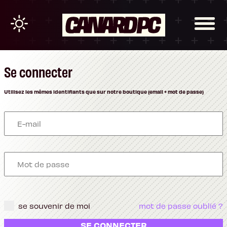
Se connecter
Utilisez les mêmes identifiants que sur notre boutique (email + mot de passe)
se souvenir de moi
mot de passe oublié ?
SE CONNECTER