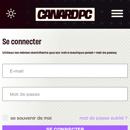
Se connecter
Utilisez les mêmes identifiants que sur notre boutique (email + mot de passe)
se souvenir de moi
mot de passe oublié ?
SE CONNECTER