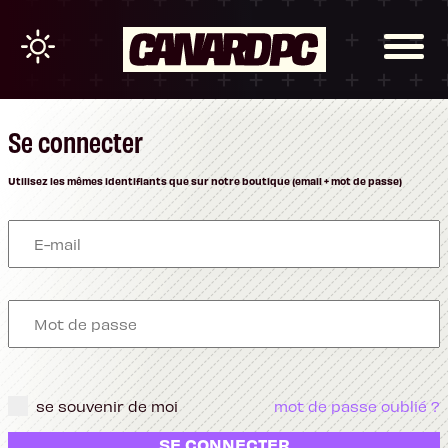
Se connecter
Utilisez les mêmes identifiants que sur notre boutique (email + mot de passe)
se souvenir de moi
mot de passe oublié ?
SE CONNECTER