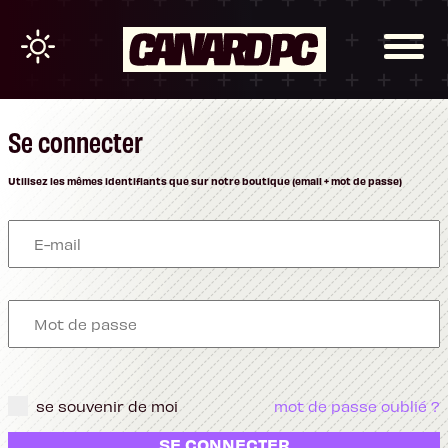
Se connecter
Utilisez les mêmes identifiants que sur notre boutique (email + mot de passe)
se souvenir de moi
mot de passe oublié ?
SE CONNECTER