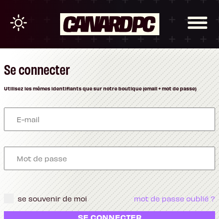
Se connecter
Utilisez les mêmes identifiants que sur notre boutique (email + mot de passe)
se souvenir de moi
mot de passe oublié ?
SE CONNECTER