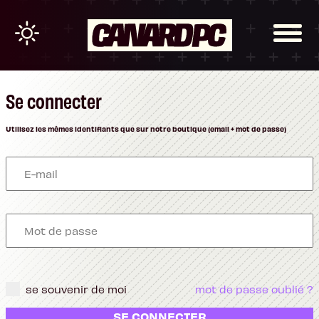
Se connecter
Utilisez les mêmes identifiants que sur notre boutique (email + mot de passe)
se souvenir de moi
mot de passe oublié ?
SE CONNECTER