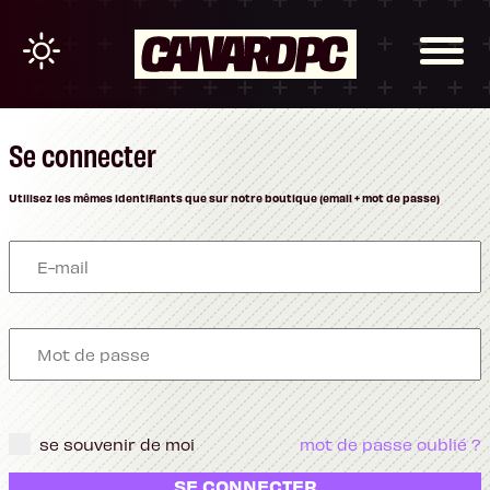
Se connecter
Utilisez les mêmes identifiants que sur notre boutique (email + mot de passe)
se souvenir de moi
mot de passe oublié ?
SE CONNECTER