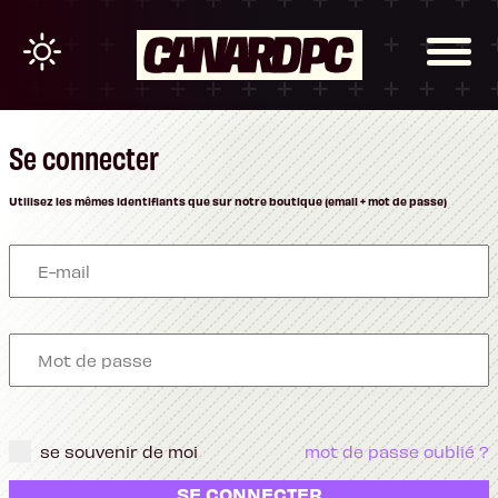
Se connecter
Utilisez les mêmes identifiants que sur notre boutique (email + mot de passe)
se souvenir de moi
mot de passe oublié ?
SE CONNECTER