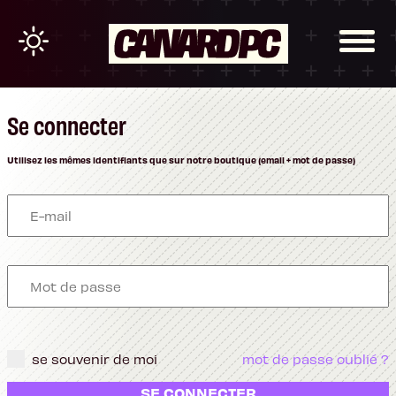
Se connecter
Utilisez les mêmes identifiants que sur notre boutique (email + mot de passe)
se souvenir de moi
mot de passe oublié ?
SE CONNECTER