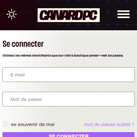
Se connecter
Utilisez les mêmes identifiants que sur notre boutique (email + mot de passe)
se souvenir de moi
mot de passe oublié ?
SE CONNECTER