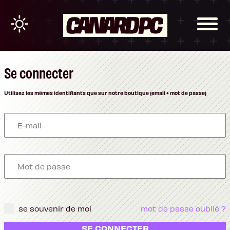
Se connecter
Utilisez les mêmes identifiants que sur notre boutique (email + mot de passe)
se souvenir de moi
mot de passe oublié ?
SE CONNECTER