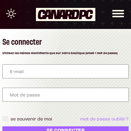
Se connecter
Utilisez les mêmes identifiants que sur notre boutique (email + mot de passe)
se souvenir de moi
mot de passe oublié ?
SE CONNECTER