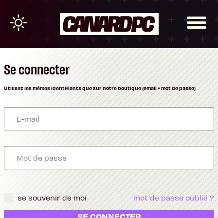
Se connecter
Utilisez les mêmes identifiants que sur notre boutique (email + mot de passe)
se souvenir de moi
mot de passe oublié ?
SE CONNECTER