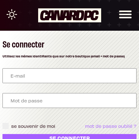
Se connecter
Utilisez les mêmes identifiants que sur notre boutique (email + mot de passe)
se souvenir de moi
mot de passe oublié ?
SE CONNECTER