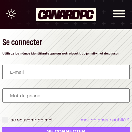
Se connecter
Utilisez les mêmes identifiants que sur notre boutique (email + mot de passe)
se souvenir de moi
mot de passe oublié ?
SE CONNECTER