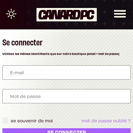
Se connecter
Utilisez les mêmes identifiants que sur notre boutique (email + mot de passe)
se souvenir de moi
mot de passe oublié ?
SE CONNECTER