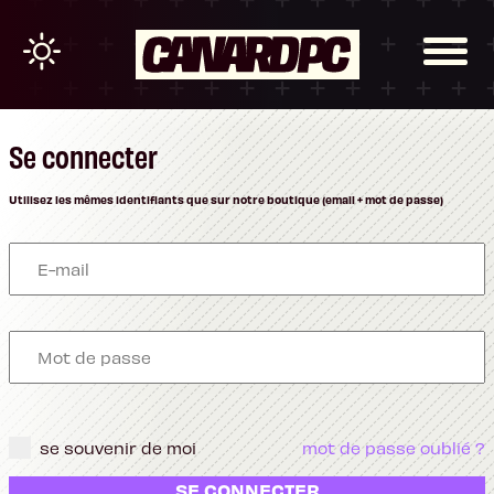
Se connecter
Utilisez les mêmes identifiants que sur notre boutique (email + mot de passe)
se souvenir de moi
mot de passe oublié ?
SE CONNECTER