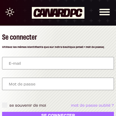
Se connecter
Utilisez les mêmes identifiants que sur notre boutique (email + mot de passe)
se souvenir de moi
mot de passe oublié ?
SE CONNECTER