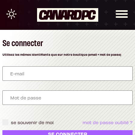
Se connecter
Utilisez les mêmes identifiants que sur notre boutique (email + mot de passe)
se souvenir de moi
mot de passe oublié ?
SE CONNECTER