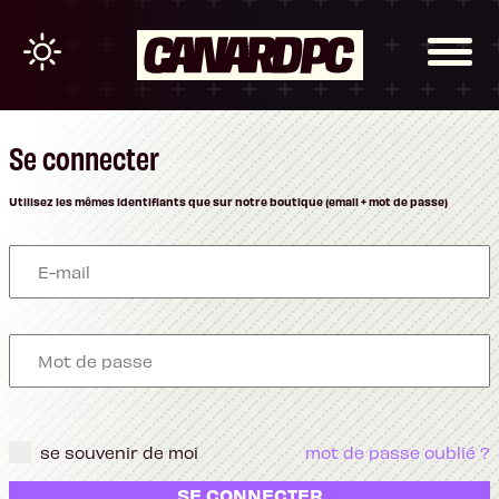
Se connecter
Utilisez les mêmes identifiants que sur notre boutique (email + mot de passe)
se souvenir de moi
mot de passe oublié ?
SE CONNECTER