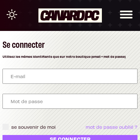
Se connecter
Utilisez les mêmes identifiants que sur notre boutique (email + mot de passe)
se souvenir de moi
mot de passe oublié ?
SE CONNECTER