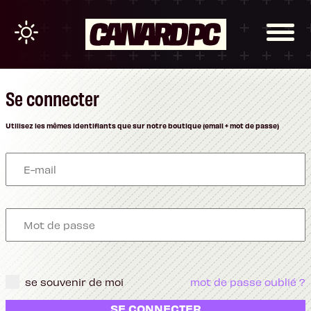
Se connecter
Utilisez les mêmes identifiants que sur notre boutique (email + mot de passe)
se souvenir de moi
mot de passe oublié ?
SE CONNECTER