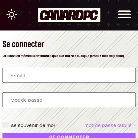
Se connecter
Utilisez les mêmes identifiants que sur notre boutique (email + mot de passe)
se souvenir de moi
mot de passe oublié ?
SE CONNECTER