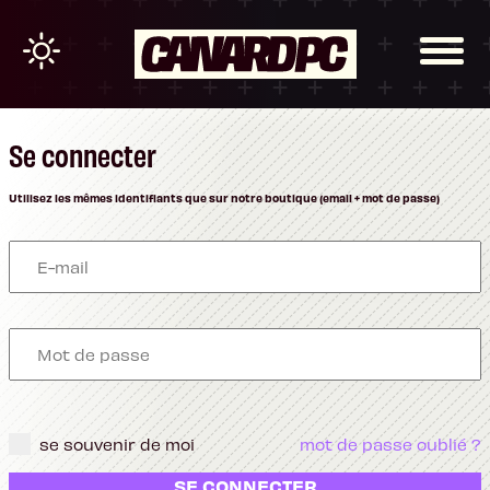
Se connecter
Utilisez les mêmes identifiants que sur notre boutique (email + mot de passe)
se souvenir de moi
mot de passe oublié ?
SE CONNECTER