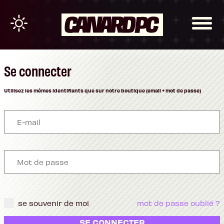
Se connecter
Utilisez les mêmes identifiants que sur notre boutique (email + mot de passe)
se souvenir de moi
mot de passe oublié ?
SE CONNECTER