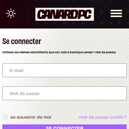
Se connecter
Utilisez les mêmes identifiants que sur notre boutique (email + mot de passe)
se souvenir de moi
mot de passe oublié ?
SE CONNECTER