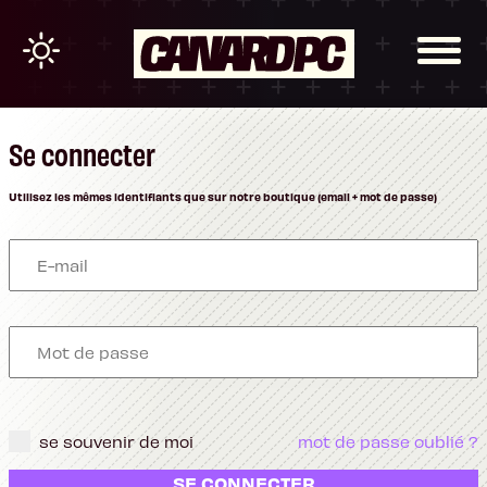
Se connecter
Utilisez les mêmes identifiants que sur notre boutique (email + mot de passe)
se souvenir de moi
mot de passe oublié ?
SE CONNECTER