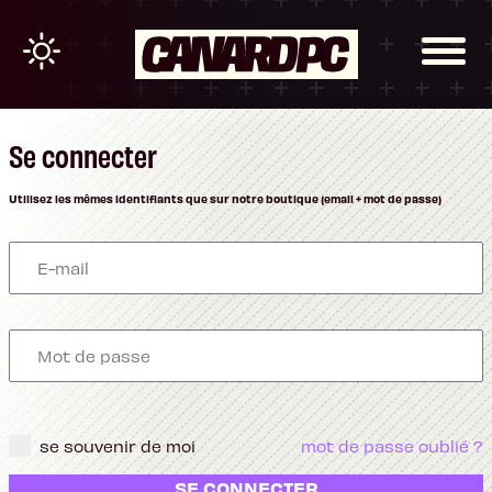
Se connecter
Utilisez les mêmes identifiants que sur notre boutique (email + mot de passe)
se souvenir de moi
mot de passe oublié ?
SE CONNECTER