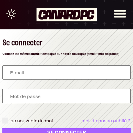
Se connecter
Utilisez les mêmes identifiants que sur notre boutique (email + mot de passe)
se souvenir de moi
mot de passe oublié ?
SE CONNECTER