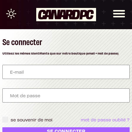
Se connecter
Utilisez les mêmes identifiants que sur notre boutique (email + mot de passe)
se souvenir de moi
mot de passe oublié ?
SE CONNECTER