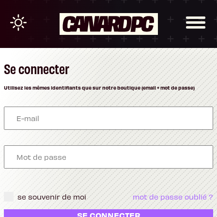
Se connecter
Utilisez les mêmes identifiants que sur notre boutique (email + mot de passe)
se souvenir de moi
mot de passe oublié ?
SE CONNECTER