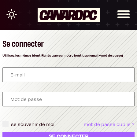
Se connecter
Utilisez les mêmes identifiants que sur notre boutique (email + mot de passe)
se souvenir de moi
mot de passe oublié ?
SE CONNECTER