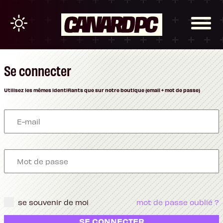
Se connecter
Utilisez les mêmes identifiants que sur notre boutique (email + mot de passe)
se souvenir de moi
mot de passe oublié ?
SE CONNECTER