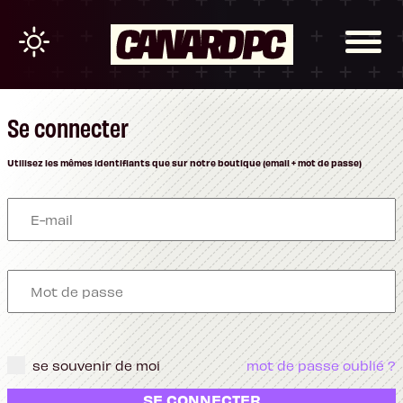
Se connecter
Utilisez les mêmes identifiants que sur notre boutique (email + mot de passe)
se souvenir de moi
mot de passe oublié ?
SE CONNECTER