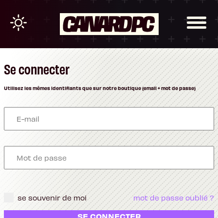
Se connecter
Utilisez les mêmes identifiants que sur notre boutique (email + mot de passe)
se souvenir de moi
mot de passe oublié ?
SE CONNECTER