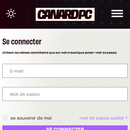
Se connecter
Utilisez les mêmes identifiants que sur notre boutique (email + mot de passe)
se souvenir de moi
mot de passe oublié ?
SE CONNECTER