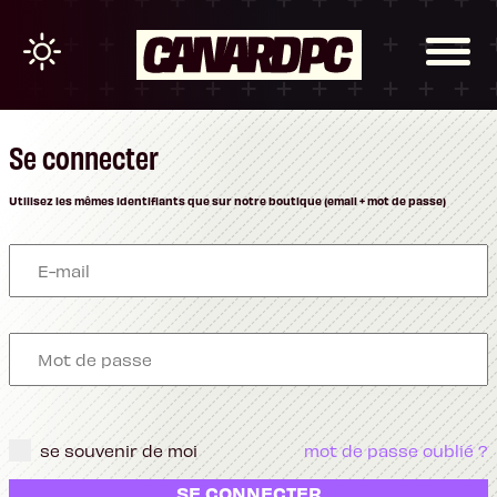
Se connecter
Utilisez les mêmes identifiants que sur notre boutique (email + mot de passe)
se souvenir de moi
mot de passe oublié ?
SE CONNECTER