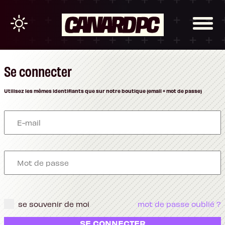
Se connecter
Utilisez les mêmes identifiants que sur notre boutique (email + mot de passe)
se souvenir de moi
mot de passe oublié ?
SE CONNECTER