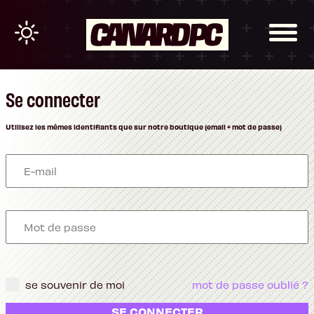
Se connecter
Utilisez les mêmes identifiants que sur notre boutique (email + mot de passe)
se souvenir de moi
mot de passe oublié ?
SE CONNECTER