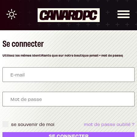
Se connecter
Utilisez les mêmes identifiants que sur notre boutique (email + mot de passe)
se souvenir de moi
mot de passe oublié ?
SE CONNECTER