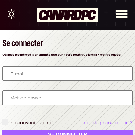
Se connecter
Utilisez les mêmes identifiants que sur notre boutique (email + mot de passe)
se souvenir de moi
mot de passe oublié ?
SE CONNECTER