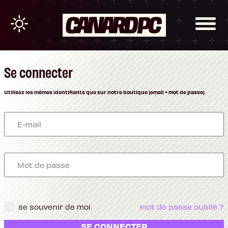
Se connecter
Utilisez les mêmes identifiants que sur notre boutique (email + mot de passe)
se souvenir de moi
mot de passe oublié ?
SE CONNECTER