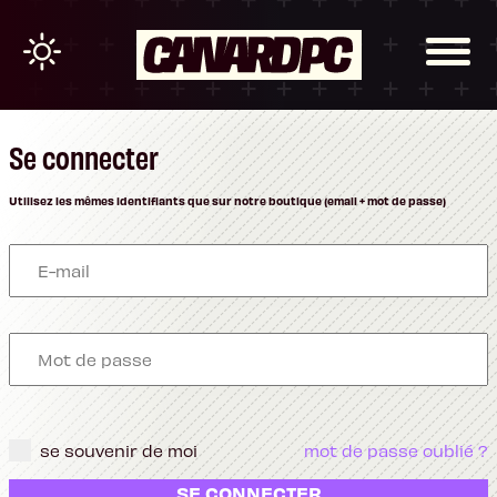
Se connecter
Utilisez les mêmes identifiants que sur notre boutique (email + mot de passe)
se souvenir de moi
mot de passe oublié ?
SE CONNECTER