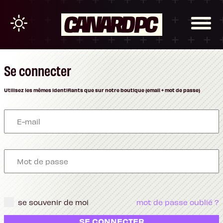
Se connecter
Utilisez les mêmes identifiants que sur notre boutique (email + mot de passe)
se souvenir de moi
mot de passe oublié ?
SE CONNECTER